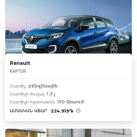
Renault
KAPTUR
բենզինային
Շարժիչ
1.3 լ
Շարժիչի ծավալ
150 ձիաուժ
Շարժիչի հզորություն
224.919֏
ԱՄՍԱԿԱՆ ՎՃԱՐ