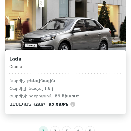
Lada
Granta
բենզինային
Շարժիչ
1.6 լ
Շարժիչի ծավալ
89 ձիաուժ
Շարժիչի հզորություն
82.365֏
ԱՄՍԱԿԱՆ ՎՃԱՐ
1
2
3
4
5