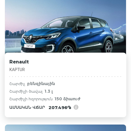
Renault
KAPTUR
բենզինային
Շարժիչ
1.3 լ
Շարժիչի ծավալ
150 ձիաուժ
Շարժիչի հզորություն
207.496֏
ԱՄՍԱԿԱՆ ՎՃԱՐ