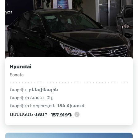
Hyundai
Sonata
բենզինային
Շարժիչ
2 լ
Շարժիչի ծավալ
154 ձիաուժ
Շարժիչի հզորություն
157.919֏
ԱՄՍԱԿԱՆ ՎՃԱՐ