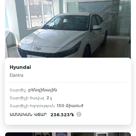
Hyundai
Elantra
բենզինային
Շարժիչ
2 լ
Շարժիչի ծավալ
150 ձիաուժ
Շարժիչի հզորություն
236.323֏
ԱՄՍԱԿԱՆ ՎՃԱՐ