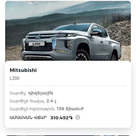
Mitsubishi
L200
դիզելային
Շարժիչ
2.4 լ
Շարժիչի ծավալ
136 ձիաուժ
Շարժիչի հզորություն
310.452֏
ԱՄՍԱԿԱՆ ՎՃԱՐ