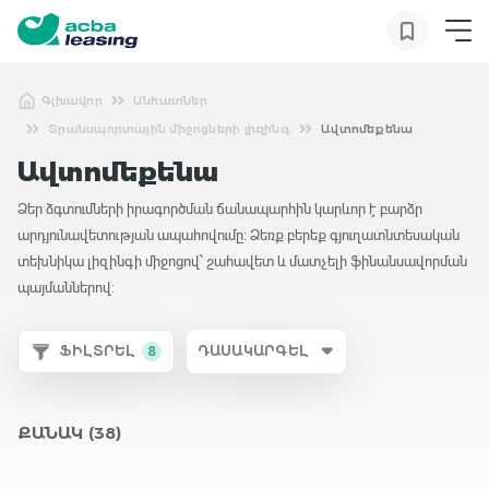
Գլխավոր
Անհատներ
Տրանսպորտային միջոցների լիզինգ
Ավտոմեքենա
Ավտոմեքենա
Ձեր ձգտումների իրագործման ճանապարհին կարևոր է բարձր
արդյունավետության ապահովումը։ Ձեռք բերեք գյուղատնտեսական
տեխնիկա լիզինգի միջոցով՝ շահավետ և մատչելի ֆինանսավորման
պայմաններով։
ՖԻԼՏՐԵԼ
8
ԴԱՍԱԿԱՐԳԵԼ
ՔԱՆԱԿ
(38)