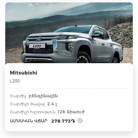
Mitsubishi
L200
բենզինային
Շարժիչ
2.4 լ
Շարժիչի ծավալ
128 ձիաուժ
Շարժիչի հզորություն
278.773֏
ԱՄՍԱԿԱՆ ՎՃԱՐ